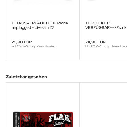
+++AUSVERKAUFT+++Oidoxie
+++2 TICKETS
unplugged - Live am 27.
VERFÜGBAR+++Frank 
September 2026 - Afrikakorps Bar
live am 15. August 202
Brattendorf
Afrikakorps Bar Bratte
29,90 EUR
24,90 EUR
inkl. 7 % MwSt. zzgl.
Versandkosten
inkl. 7 % MwSt. zzgl.
Versandkost
Zuletzt angesehen