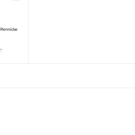
Rennicke
6 –
ndorf
en