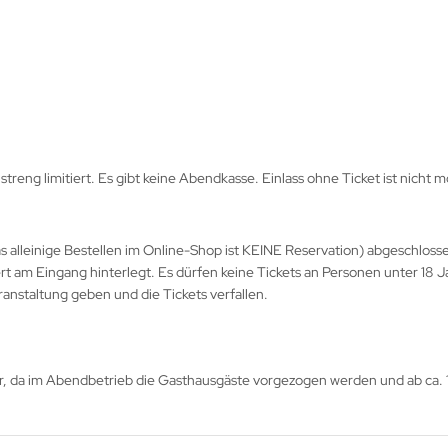
streng limitiert. Es gibt keine Abendkasse. Einlass ohne Ticket ist nicht m
as alleinige Bestellen im Online-Shop ist KEINE Reservation) abgeschloss
ert am Eingang hinterlegt. Es dürfen keine Tickets an Personen unter 18
ranstaltung geben und die Tickets verfallen.
, da im Abendbetrieb die Gasthausgäste vorgezogen werden und ab ca. 