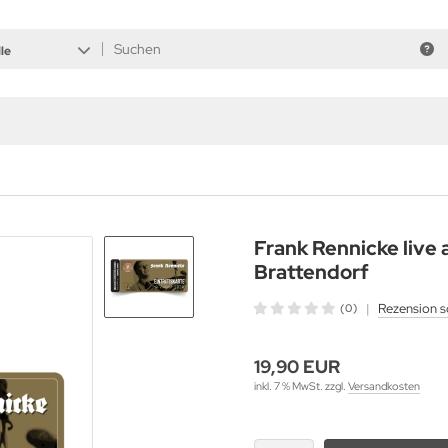
le
Frank Rennicke live 
Brattendorf
|
Rezension s
(0)
19,90 EUR
inkl. 7 % MwSt. zzgl.
Versandkosten