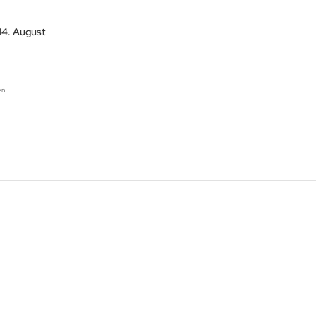
 14. August
en