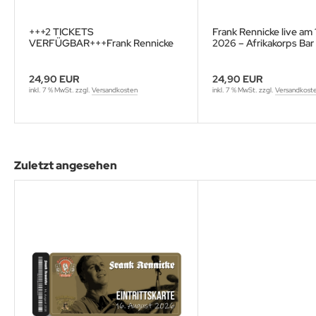
+++2 TICKETS
Frank Rennicke live am
VERFÜGBAR+++Frank Rennicke
2026 – Afrikakorps Bar
live am 15. August 2026 –
Brattendorf
Afrikakorps Bar Brattendorf
24,90 EUR
24,90 EUR
inkl. 7 % MwSt. zzgl.
Versandkosten
inkl. 7 % MwSt. zzgl.
Versandkost
Zuletzt angesehen