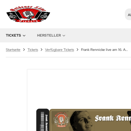
Al
mmy Frenck / Goldener Löwe
TICKETS
HERSTELLER
Startseite
Tickets
Verfügbare Tickets
Frank Rennicke live am 16. August 2026 – Afrikakorps Bar Brattendorf